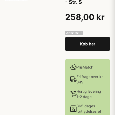
- Str. S
258,00 kr
Køb her
PrisMatch
Fri fragt over kr.
349
Hurtig levering
1-2 dage
365 dages
fortrydelsesret