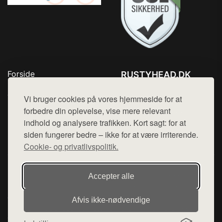
Forside
RUSTYHEAD.DK
Produkter
Tlf. 78768672
Top Rabatter
Vi bruger cookies på vores hjemmeside for at
Mail:
hej@want.dk
Kontakt
forbedre din oplevelse, vise mere relevant
indhold og analysere trafikken. Kort sagt: for at
Cookie- og privatlivspolitik
siden fungerer bedre – ikke for at være irriterende.
Cookie- og privatlivspolitik.
Denne side er en del af want.dk, der udgiver en række
Accepter alle
hjemmesider med præsentation af forskellige produkter fra
diverse webshops. Der sælges ikke varer fra denne side - vi
Afvis ikke‑nødvendige
henviser til de shops, som sælger varen. Vi har heller ikke
varerne på lager.