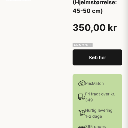
(Hjelmstørrelse:
45-50 cm)
350,00 kr
Køb her
PrisMatch
Fri fragt over kr.
349
Hurtig levering
1-2 dage
365 dages