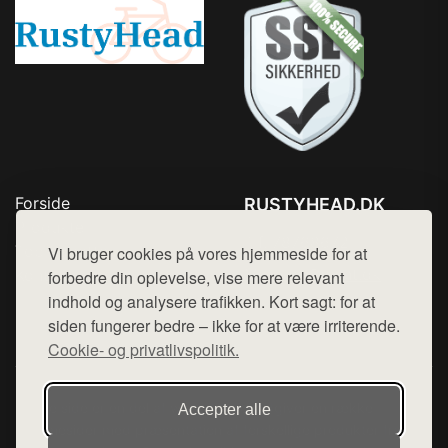
Forside
RUSTYHEAD.DK
Produkter
Tlf. 78768672
Top Rabatter
Vi bruger cookies på vores hjemmeside for at
Mail:
hej@want.dk
Kontakt
forbedre din oplevelse, vise mere relevant
indhold og analysere trafikken. Kort sagt: for at
Cookie- og privatlivspolitik
siden fungerer bedre – ikke for at være irriterende.
Cookie- og privatlivspolitik.
Denne side er en del af want.dk, der udgiver en række
Accepter alle
hjemmesider med præsentation af forskellige produkter fra