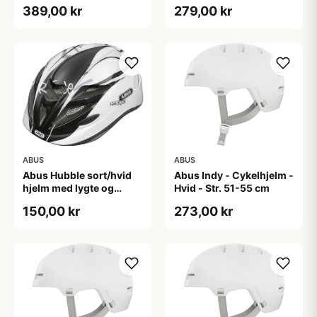
Mint
(Hjelmstørrelse: 45-50
389,00 kr
279,00 kr
cm)
ABUS
ABUS
Abus Hubble sort/hvid
Abus Indy - Cykelhjelm -
hjelm med lygte og
Hvid - Str. 51-55 cm
magnet spænde
150,00 kr
273,00 kr
(Hjelmstørrelse: 46-52
cm)