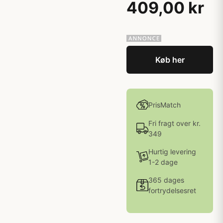
409,00 kr
Køb her
PrisMatch
Fri fragt over kr.
349
Hurtig levering
1-2 dage
365 dages
fortrydelsesret