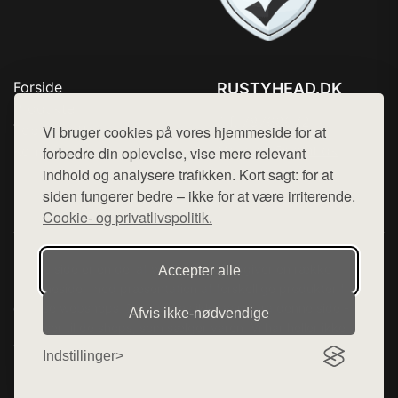
Forside
RUSTYHEAD.DK
Produkter
Tlf. 78768672
Top Rabatter
Vi bruger cookies på vores hjemmeside for at
Mail:
hej@want.dk
Kontakt
forbedre din oplevelse, vise mere relevant
indhold og analysere trafikken. Kort sagt: for at
Cookie- og privatlivspolitik
siden fungerer bedre – ikke for at være irriterende.
Cookie- og privatlivspolitik.
Denne side er en del af want.dk, der udgiver en række
Accepter alle
hjemmesider med præsentation af forskellige produkter fra
diverse webshops. Der sælges ikke varer fra denne side - vi
Afvis ikke‑nødvendige
henviser til de shops, som sælger varen. Vi har heller ikke
varerne på lager.
Indstillinger
© 2026 rustyhead.dk. Alle rettigheder forbeholdes.