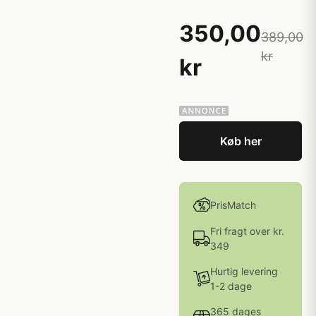
350,00
389,00
kr
kr
Køb her
PrisMatch
Fri fragt over kr.
349
Hurtig levering
1-2 dage
365 dages