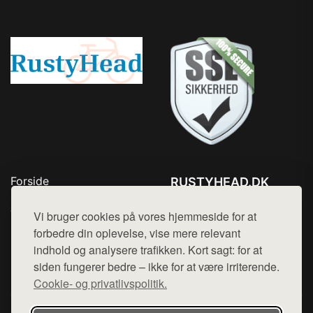
Forside
RUSTYHEAD.DK
Produkter
Tlf. 78768672
Top Rabatter
Vi bruger cookies på vores hjemmeside for at
Mail:
hej@want.dk
Kontakt
forbedre din oplevelse, vise mere relevant
indhold og analysere trafikken. Kort sagt: for at
Cookie- og privatlivspolitik
siden fungerer bedre – ikke for at være irriterende.
Cookie- og privatlivspolitik.