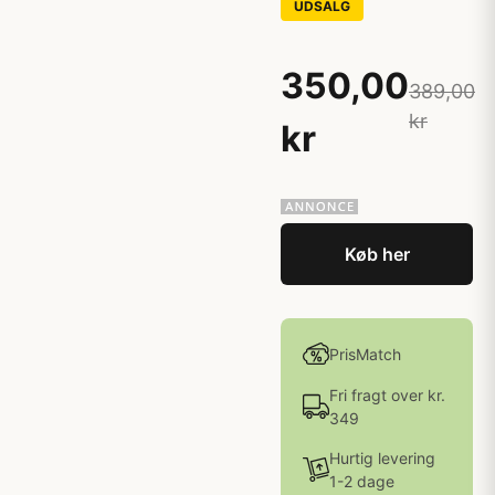
UDSALG
350,00
389,00
kr
kr
Køb her
PrisMatch
Fri fragt over kr.
349
Hurtig levering
1-2 dage