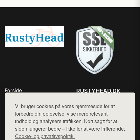
Forside
RUSTYHEAD.DK
Produkter
Tlf. 78768672
Top Rabatter
Vi bruger cookies på vores hjemmeside for at
Mail:
hej@want.dk
Kontakt
forbedre din oplevelse, vise mere relevant
indhold og analysere trafikken. Kort sagt: for at
Cookie- og privatlivspolitik
siden fungerer bedre – ikke for at være irriterende.
Cookie- og privatlivspolitik.