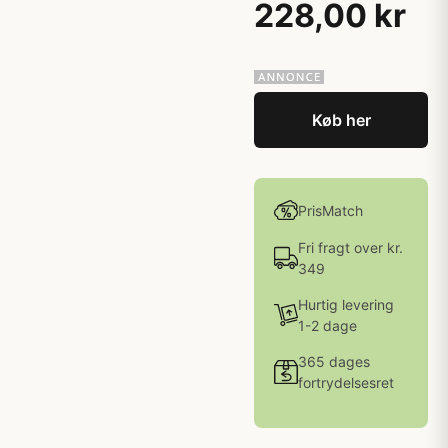
228,00 kr
Køb her
PrisMatch
Fri fragt over kr.
349
Hurtig levering
1-2 dage
365 dages
fortrydelsesret