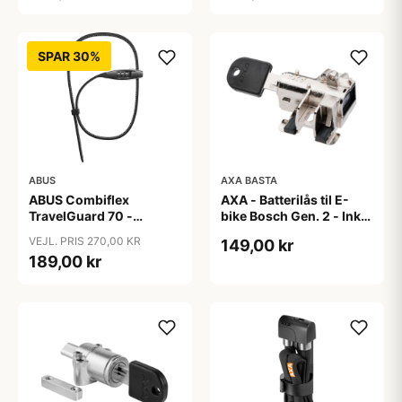
SPAR 30%
ABUS
AXA BASTA
ABUS Combiflex
AXA - Batterilås til E-
TravelGuard 70 -
bike Bosch Gen. 2 - Inkl.
Wirelås - Sort
2 nøgler
VEJL. PRIS 270,00 KR
149,00 kr
189,00 kr