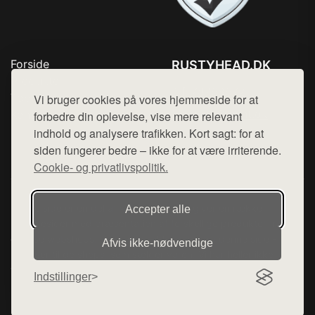
Forside
RUSTYHEAD.DK
Produkter
Tlf. 78768672
Top Rabatter
Vi bruger cookies på vores hjemmeside for at
Mail:
hej@want.dk
Kontakt
forbedre din oplevelse, vise mere relevant
indhold og analysere trafikken. Kort sagt: for at
Cookie- og privatlivspolitik
siden fungerer bedre – ikke for at være irriterende.
Cookie- og privatlivspolitik.
Denne side er en del af want.dk, der udgiver en række
Accepter alle
hjemmesider med præsentation af forskellige produkter fra
diverse webshops. Der sælges ikke varer fra denne side - vi
Afvis ikke‑nødvendige
henviser til de shops, som sælger varen. Vi har heller ikke
varerne på lager.
Indstillinger
© 2026 rustyhead.dk. Alle rettigheder forbeholdes.