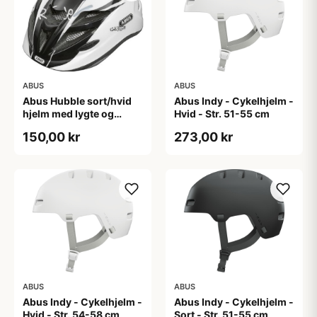
ABUS
ABUS
Abus Hubble sort/hvid
Abus Indy - Cykelhjelm -
hjelm med lygte og
Hvid - Str. 51-55 cm
magnet spænde
150,00 kr
273,00 kr
(Hjelmstørrelse: 46-52
cm)
ABUS
ABUS
Abus Indy - Cykelhjelm -
Abus Indy - Cykelhjelm -
Hvid - Str. 54-58 cm
Sort - Str. 51-55 cm