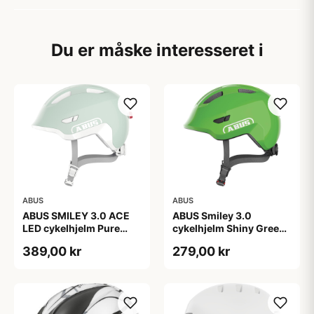
Du er måske interesseret i
ABUS
ABUS
ABUS SMILEY 3.0 ACE
ABUS Smiley 3.0
LED cykelhjelm Pure
cykelhjelm Shiny Green
Mint
(Hjelmstørrelse: 45-50
389,00 kr
279,00 kr
cm)