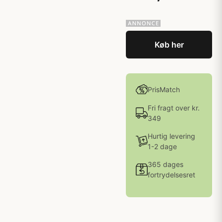
Køb her
PrisMatch
Fri fragt over kr.
349
Hurtig levering
1-2 dage
365 dages
fortrydelsesret