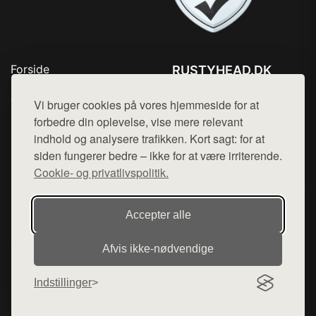
Forside
RUSTYHEAD.DK
Produkter
Tlf. 78768672
Top Rabatter
Vi bruger cookies på vores hjemmeside for at
Mail:
hej@want.dk
Kontakt
forbedre din oplevelse, vise mere relevant
indhold og analysere trafikken. Kort sagt: for at
Cookie- og privatlivspolitik
siden fungerer bedre – ikke for at være irriterende.
Cookie- og privatlivspolitik.
Denne side er en del af want.dk, der udgiver en række
Accepter alle
hjemmesider med præsentation af forskellige produkter fra
diverse webshops. Der sælges ikke varer fra denne side - vi
Afvis ikke‑nødvendige
henviser til de shops, som sælger varen. Vi har heller ikke
varerne på lager.
Indstillinger
© 2026 rustyhead.dk. Alle rettigheder forbeholdes.