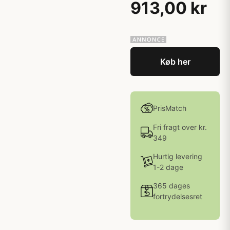
913,00 kr
Køb her
PrisMatch
Fri fragt over kr.
349
Hurtig levering
1-2 dage
365 dages
fortrydelsesret