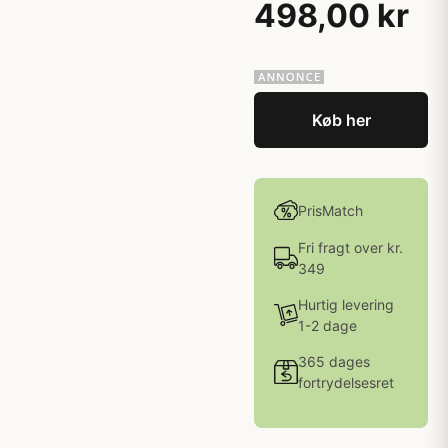
498,00 kr
Køb her
PrisMatch
Fri fragt over kr.
349
Hurtig levering
1-2 dage
365 dages
fortrydelsesret