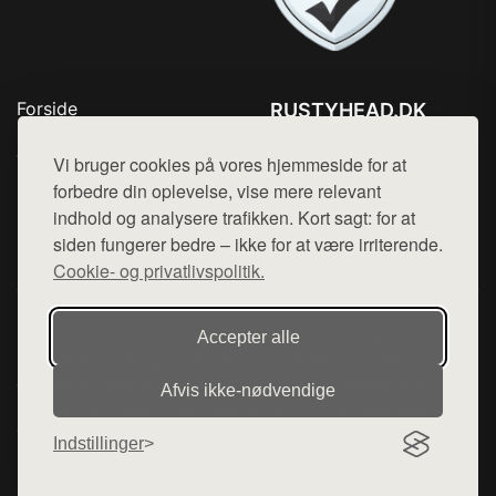
Forside
RUSTYHEAD.DK
Produkter
Tlf. 78768672
Top Rabatter
Vi bruger cookies på vores hjemmeside for at
Mail:
hej@want.dk
Kontakt
forbedre din oplevelse, vise mere relevant
indhold og analysere trafikken. Kort sagt: for at
Cookie- og privatlivspolitik
siden fungerer bedre – ikke for at være irriterende.
Cookie- og privatlivspolitik.
Denne side er en del af want.dk, der udgiver en række
Accepter alle
hjemmesider med præsentation af forskellige produkter fra
diverse webshops. Der sælges ikke varer fra denne side - vi
Afvis ikke‑nødvendige
henviser til de shops, som sælger varen. Vi har heller ikke
varerne på lager.
Indstillinger
© 2026 rustyhead.dk. Alle rettigheder forbeholdes.