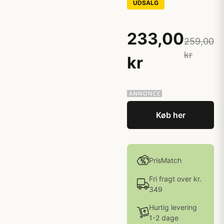
UDSALG
233,00
259,00
kr
kr
Køb her
PrisMatch
Fri fragt over kr.
349
Hurtig levering
1-2 dage