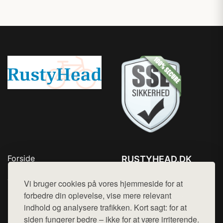
Forside
RUSTYHEAD.DK
Produkter
Tlf. 78768672
Top Rabatter
Vi bruger cookies på vores hjemmeside for at
Mail:
hej@want.dk
Kontakt
forbedre din oplevelse, vise mere relevant
indhold og analysere trafikken. Kort sagt: for at
Cookie- og privatlivspolitik
siden fungerer bedre – ikke for at være irriterende.