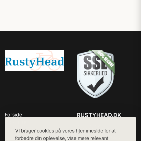
Forside
RUSTYHEAD.DK
Produkter
Tlf. 78768672
Top Rabatter
Vi bruger cookies på vores hjemmeside for at
Mail:
hej@want.dk
Kontakt
forbedre din oplevelse, vise mere relevant