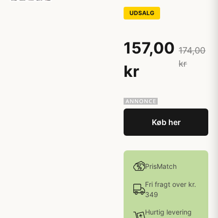
UDSALG
157,00
174,00
kr
kr
Køb her
PrisMatch
Fri fragt over kr.
349
Hurtig levering