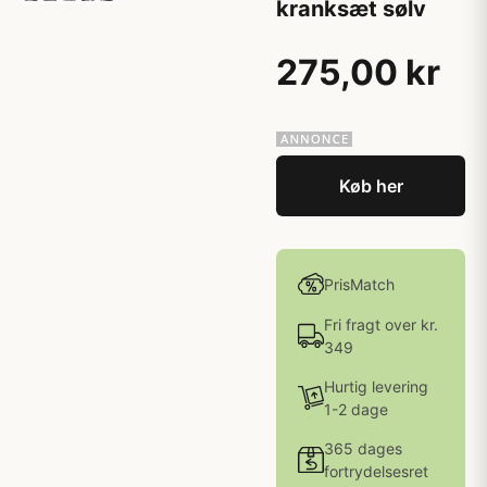
kranksæt sølv
275,00 kr
Køb her
PrisMatch
Fri fragt over kr.
349
Hurtig levering
1-2 dage
365 dages
fortrydelsesret