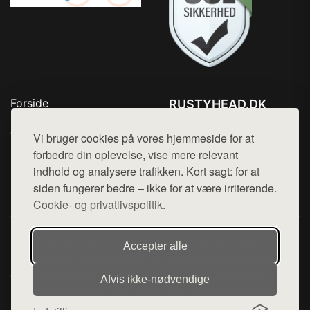
Forside
RUSTYHEAD.DK
Produkter
Tlf. 78768672
Top Rabatter
Vi bruger cookies på vores hjemmeside for at
Mail:
hej@want.dk
Kontakt
forbedre din oplevelse, vise mere relevant
indhold og analysere trafikken. Kort sagt: for at
Cookie- og privatlivspolitik
siden fungerer bedre – ikke for at være irriterende.
Cookie- og privatlivspolitik.
Denne side er en del af want.dk, der udgiver en række
Accepter alle
hjemmesider med præsentation af forskellige produkter fra
diverse webshops. Der sælges ikke varer fra denne side - vi
Afvis ikke‑nødvendige
henviser til de shops, som sælger varen. Vi har heller ikke
varerne på lager.