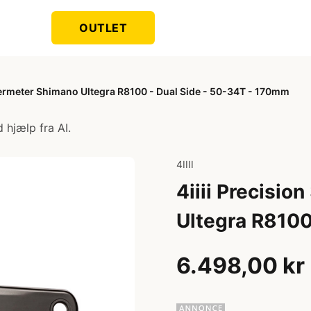
OUTLET
owermeter Shimano Ultegra R8100 - Dual Side - 50-34T - 170mm
 hjælp fra AI.
4IIII
4iiii Precisi
Ultegra R8100
6.498,00 kr