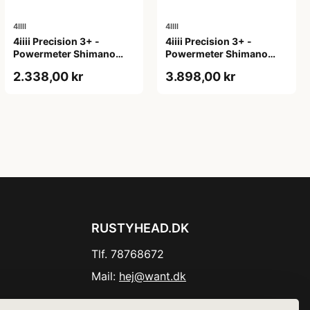
4IIII
4IIII
4iiii Precision 3+ -
4iiii Precision 3+ -
Powermeter Shimano
Powermeter Shimano
105 R7100 - Single side -
Dura Ace R9200 - Single
2.338,00 kr
3.898,00 kr
175mm
side - 165mm
RUSTYHEAD.DK
Tlf. 78768672
Mail:
hej@want.dk
Cookie- og privatlivspolitik