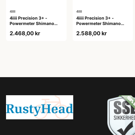
4IIII
4IIII
4iiii Precision 3+ -
4iiii Precision 3+ -
Powermeter Shimano
Powermeter Shimano
105 R7000 - Single side -
105 R7100 - Single side -
2.468,00 kr
2.588,00 kr
172,5mm
165mm