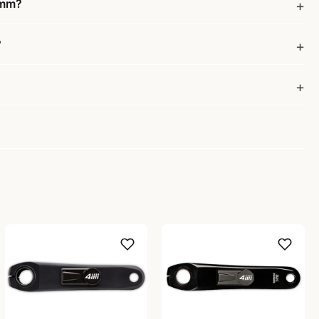
0mm?
?