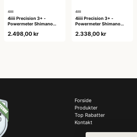
4IIII
4IIII
4iiii Precision 3+ -
4iiii Precision 3+ -
Powermeter Shimano
Powermeter Shimano
105 R7100 - Single side -
105 R7100 - Single side -
2.498,00 kr
2.338,00 kr
170mm
172,5mm
Forside
Produkter
Top Rabatter
Kontakt