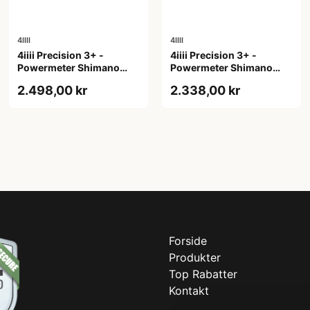
4IIII
4IIII
4iiii Precision 3+ -
4iiii Precision 3+ -
Powermeter Shimano
Powermeter Shimano
105 R7100 - Single side -
105 R7100 - Single side -
2.498,00 kr
2.338,00 kr
170mm
172,5mm
Forside
Produkter
Top Rabatter
Kontakt