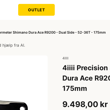
OUTLET
owermeter Shimano Dura Ace R9200 - Dual Side - 52-36T - 175mm
 hjælp fra AI.
4IIII
4iiii Precisi
Dura Ace R920
175mm
9.498,00 kr