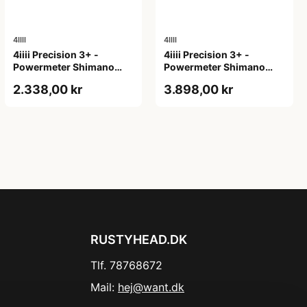
4IIII
4IIII
4iiii Precision 3+ -
4iiii Precision 3+ -
Powermeter Shimano
Powermeter Shimano
105 R7100 - Single side -
Dura Ace R9200 - Single
2.338,00 kr
3.898,00 kr
175mm
side - 165mm
RUSTYHEAD.DK
Tlf. 78768672
Mail:
hej@want.dk