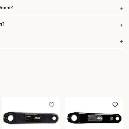
175mm?
mm?