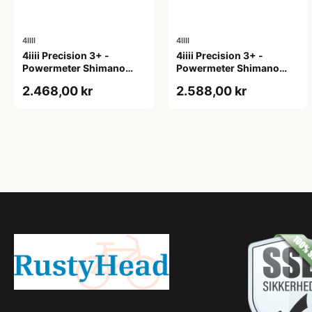
4IIII
4IIII
4iiii Precision 3+ -
4iiii Precision 3+ -
Powermeter Shimano
Powermeter Shimano
105 R7000 - Single side -
105 R7100 - Single side -
2.468,00 kr
2.588,00 kr
172,5mm
165mm