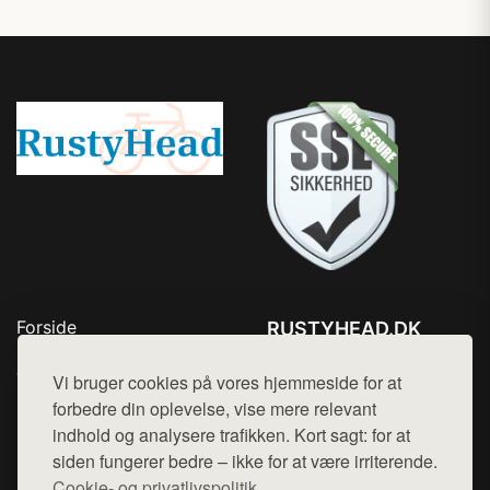
Forside
RUSTYHEAD.DK
Produkter
Tlf. 78768672
Top Rabatter
Vi bruger cookies på vores hjemmeside for at
Mail:
hej@want.dk
Kontakt
forbedre din oplevelse, vise mere relevant
indhold og analysere trafikken. Kort sagt: for at
Cookie- og privatlivspolitik
siden fungerer bedre – ikke for at være irriterende.
Cookie- og privatlivspolitik.