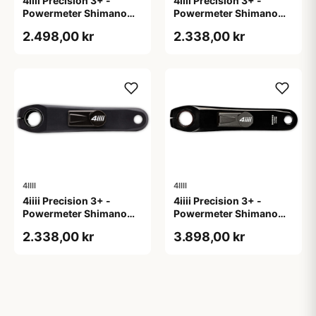
4iiii Precision 3+ -
4iiii Precision 3+ -
Powermeter Shimano
Powermeter Shimano
105 R7100 - Single side
105 R7100 - Single side
2.498,00 kr
2.338,00 kr
- 170mm
- 172,5mm
4IIII
4IIII
4iiii Precision 3+ -
4iiii Precision 3+ -
Powermeter Shimano
Powermeter Shimano
105 R7100 - Single side
Dura Ace R9200 - Single
2.338,00 kr
3.898,00 kr
- 175mm
side - 165mm