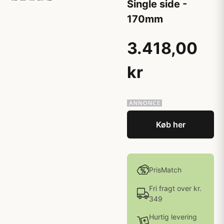
Single side -
170mm
3.418,00
kr
Køb her
PrisMatch
Fri fragt over kr.
349
Hurtig levering