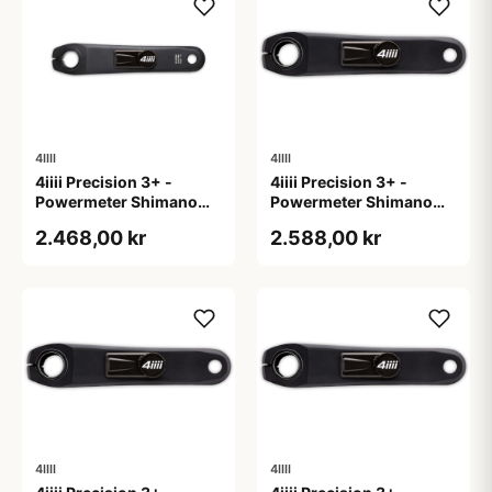
4IIII
4IIII
4iiii Precision 3+ -
4iiii Precision 3+ -
Powermeter Shimano
Powermeter Shimano
105 R7000 - Single side
105 R7100 - Single side
2.468,00 kr
2.588,00 kr
- 172,5mm
- 165mm
4IIII
4IIII