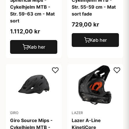
Spherical Mips -
Cykelhjelm MTB -
Cykelhjelm MTB -
Str. 55-59 cm - Mat
Str. 59-63 cm - Mat
sort fade
sort
729,00 kr
1.112,00 kr
Køb her
Køb her
GIRO
LAZER
Giro Source Mips -
Lazer A-Line
Cykelhjelm MTB -
KinetiCore