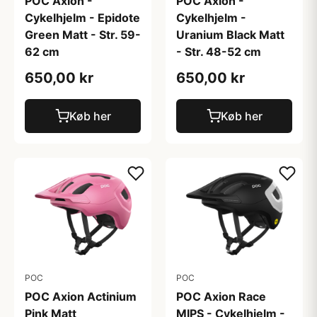
POC Axion -
POC Axion -
Cykelhjelm - Epidote
Cykelhjelm -
Green Matt - Str. 59-
Uranium Black Matt
62 cm
- Str. 48-52 cm
650,00 kr
650,00 kr
Køb her
Køb her
POC
POC
POC Axion Actinium
POC Axion Race
Pink Matt
MIPS - Cykelhjelm -