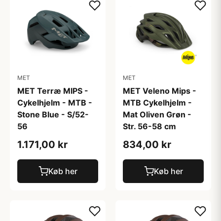
MET
MET
MET Terræ MIPS -
MET Veleno Mips -
Cykelhjelm - MTB -
MTB Cykelhjelm -
Stone Blue - S/52-
Mat Oliven Grøn -
56
Str. 56-58 cm
1.171,00 kr
834,00 kr
Køb her
Køb her