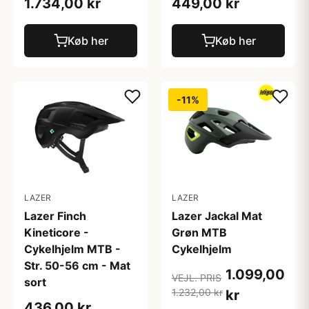
1.734,00 kr
449,00 kr
Køb her
Køb her
-11%
LAZER
LAZER
Lazer Finch
Lazer Jackal Mat
Kineticore -
Grøn MTB
Cykelhjelm MTB -
Cykelhjelm
Str. 50-56 cm - Mat
1.099,00
VEJL. PRIS
sort
1.232,00 kr
kr
436,00 kr