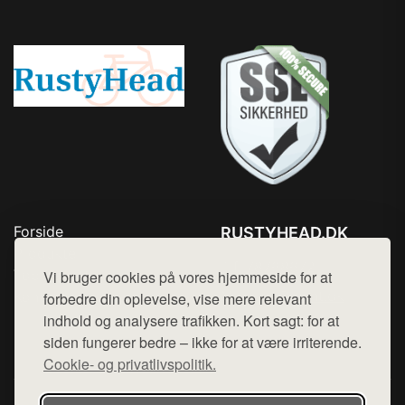
Forside
RUSTYHEAD.DK
Produkter
Tlf. 78768672
Top Rabatter
Vi bruger cookies på vores hjemmeside for at
Mail:
hej@want.dk
Kontakt
forbedre din oplevelse, vise mere relevant
indhold og analysere trafikken. Kort sagt: for at
Cookie- og privatlivspolitik
siden fungerer bedre – ikke for at være irriterende.
Cookie- og privatlivspolitik.