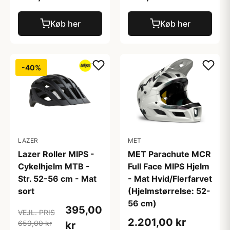
Køb her
Køb her
-40%
LAZER
MET
Lazer Roller MIPS -
MET Parachute MCR
Cykelhjelm MTB -
Full Face MIPS Hjelm
Str. 52-56 cm - Mat
- Mat Hvid/Flerfarvet
sort
(Hjelmstørrelse: 52-
56 cm)
395,00
VEJL. PRIS
2.201,00 kr
659,00 kr
kr