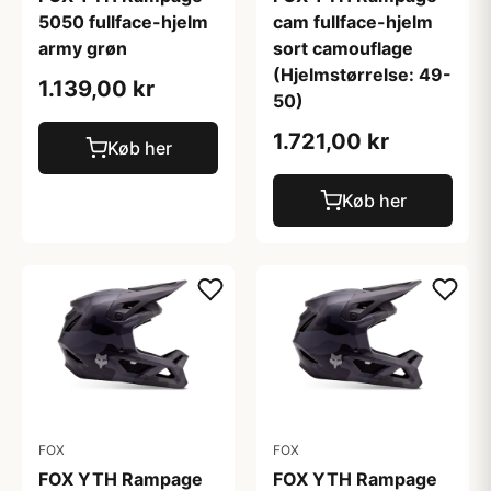
5050 fullface-hjelm
cam fullface-hjelm
army grøn
sort camouflage
(Hjelmstørrelse: 49-
1.139,00 kr
50)
1.721,00 kr
Køb her
Køb her
FOX
FOX
FOX YTH Rampage
FOX YTH Rampage