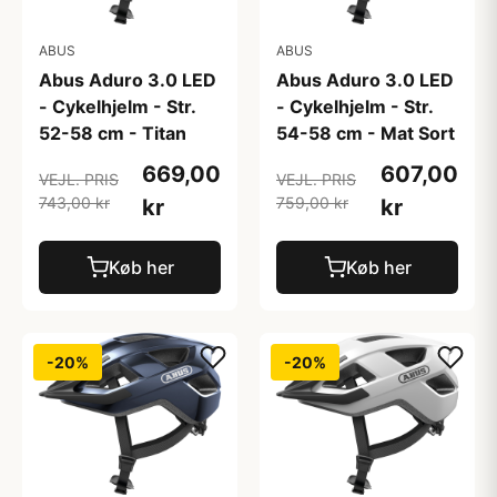
ABUS
ABUS
Abus Aduro 3.0 LED
Abus Aduro 3.0 LED
- Cykelhjelm - Str.
- Cykelhjelm - Str.
52-58 cm - Titan
54-58 cm - Mat Sort
669,00
607,00
VEJL. PRIS
VEJL. PRIS
743,00 kr
759,00 kr
kr
kr
Køb her
Køb her
-20%
-20%