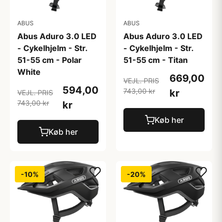
ABUS
ABUS
Abus Aduro 3.0 LED
Abus Aduro 3.0 LED
- Cykelhjelm - Str.
- Cykelhjelm - Str.
51-55 cm - Polar
51-55 cm - Titan
White
669,00
VEJL. PRIS
594,00
743,00 kr
kr
VEJL. PRIS
743,00 kr
kr
Køb her
Køb her
-10%
-20%