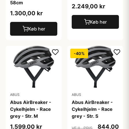
58cm
2.249,00 kr
1.300,00 kr
Køb her
Køb her
-40%
ABUS
ABUS
Abus AirBreaker -
Abus AirBreaker -
Cykelhjelm - Race
Cykelhjelm - Race
grey - Str. M
grey - Str. S
1.599,00 kr
844,00
VEJL. PRIS