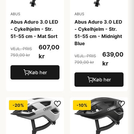
ABUS
ABUS
Abus Aduro 3.0 LED
Abus Aduro 3.0 LED
- Cykelhjelm - Str.
- Cykelhjelm - Str.
51-55 cm - Mat Sort
51-55 cm - Midnight
Blue
607,00
VEJL. PRIS
639,00
759,00 kr
kr
VEJL. PRIS
799,00 kr
kr
Køb her
Køb her
-20%
-10%